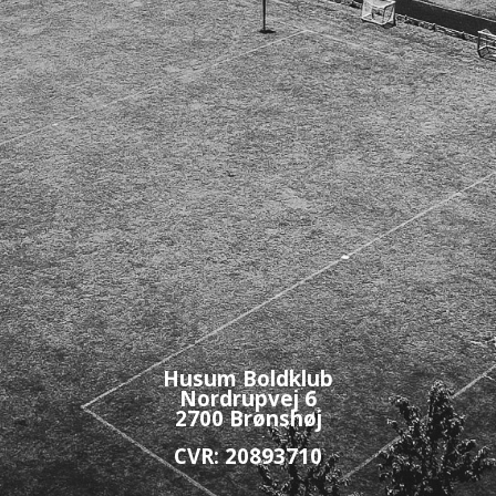
Husum Boldklub
Nordrupvej 6
2700 Brønshøj
CVR: 20893710